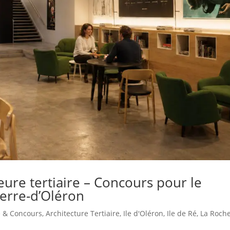
eure tertiaire – Concours pour le
ierre-d’Oléron
e & Concours
,
Architecture Tertiaire
,
Ile d'Oléron
,
Ile de Ré
,
La Roche