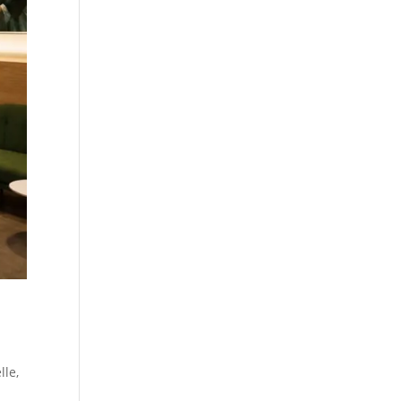
lle
,