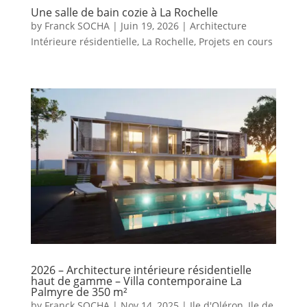
Une salle de bain cozie à La Rochelle
by
Franck SOCHA
|
Juin 19, 2026
|
Architecture
Intérieure résidentielle
,
La Rochelle
,
Projets en cours
2026 – Architecture intérieure résidentielle
haut de gamme – Villa contemporaine La
Palmyre de 350 m²
by
Franck SOCHA
|
Nov 14, 2025
|
Ile d'Oléron
,
Ile de