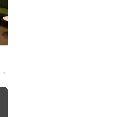
lle
,