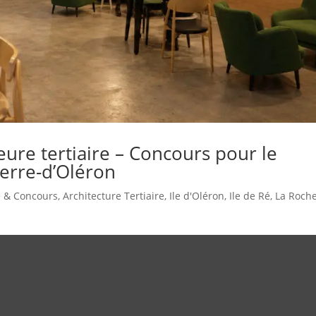
eure tertiaire – Concours pour le
ierre-d’Oléron
e & Concours
,
Architecture Tertiaire
,
Ile d'Oléron
,
Ile de Ré
,
La Roche